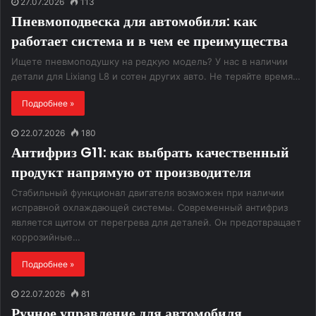
27.07.2026
113
Пневмоподвеска для автомобиля: как
работает система и в чем ее преимущества
Ищете пневмоподушку на редкую модель? У нас в наличии
детали для Lixiang L8 и сотен других авто. Не теряйте время…
Подробнее »
22.07.2026
180
Антифриз G11: как выбрать качественный
продукт напрямую от производителя
Стабильный функционал двигателя возможен при наличии
исправной охлаждающей системы. Современный антифриз
является щитом от перегрева для деталей. Он предотвращает
коррозийные…
Подробнее »
22.07.2026
81
Ручное управление для автомобиля