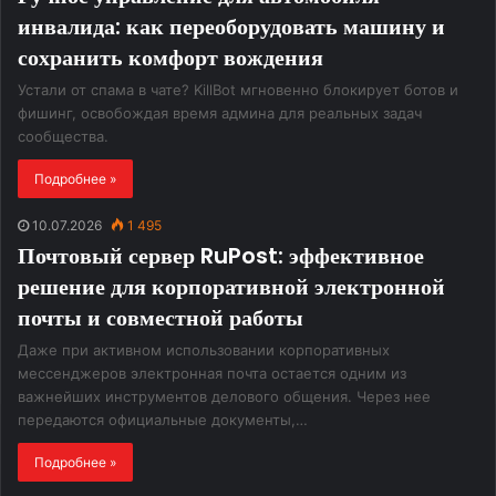
инвалида: как переоборудовать машину и
сохранить комфорт вождения
Устали от спама в чате? KillBot мгновенно блокирует ботов и
фишинг, освобождая время админа для реальных задач
сообщества.
Подробнее »
10.07.2026
1 495
Почтовый сервер RuPost: эффективное
решение для корпоративной электронной
почты и совместной работы
Даже при активном использовании корпоративных
мессенджеров электронная почта остается одним из
важнейших инструментов делового общения. Через нее
передаются официальные документы,…
Подробнее »