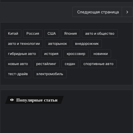
Следующая страница
Китай
Россия
США
Япония
авто и общество
авто и технологии
авторынок
внедорожник
гибридные авто
история
кроссовер
новинки
новые авто
рестайлинг
седан
спортивные авто
тест-драйв
электромобиль
Популярные статьи
Трещина
Уд
на
ди
лобовом
и
стекле
ко