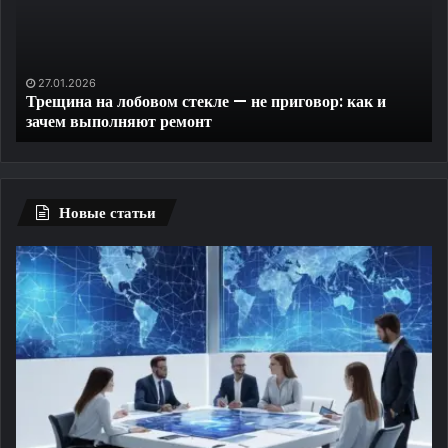
—
до
не
на
приговор:
за
как
пр
27.01.2026
Трещина на лобовом стекле — не приговор: как и
и
те
зачем выполняют ремонт
зачем
выполняют
ремонт
Новые статьи