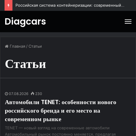
Российская система контейнеризации: современный подход к управлению ИТ-инфраструктурой
Diagcars
М
Главная
/
Статьи
Статьи
07.08.2026
230
Автомобили TENET: особенности нового
российского бренда и его место на
современном рынке
TENET — новый взгляд на современные автомобили
Автомобильный рынок постоянно меняется, предлагая