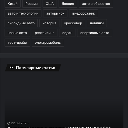
Китай
Россия
США
Япония
авто и общество
авто и технологии
авторынок
внедорожник
гибридные авто
история
кроссовер
новинки
новые авто
рестайлинг
седан
спортивные авто
тест-драйв
электромобиль
Популярные статьи
Трещина
Уд
на
ди
лобовом
и
стекле
ко
—
до
не
на
приговор:
за
как
пр
27.01.2026
и
те