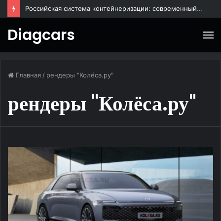
Российская система контейнеризации: современный подход к управлению ИТ-инфраструктурой
Diagcars
М
Главная
/
рендеры "Колёса.ру"
рендеры "Колёса.ру"