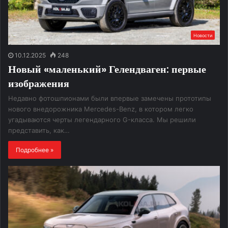
Новости
10.12.2025
248
Новый «маленький» Гелендваген: первые
изображения
Недавно фотошпионами были впервые замечены прототипы
нового внедорожника Mercedes-Benz, в котором легко
угадываются черты легендарного G-класса. Мы решили
представить, как…
Подробнее »