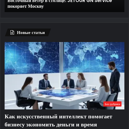
Трещина на лобовом стекле — не приговор: как и
зачем выполняют ремонт
зачем
выполняют
ремонт
Новые статьи
Без рубрики
Как искусственный интеллект помогает
бизнесу экономить деньги и время