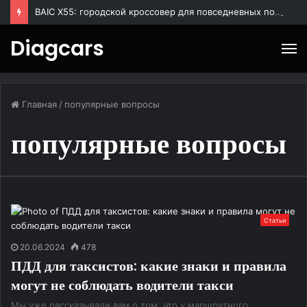
BAIC X55: городской кроссовер для повседневных поездок
Diagcars
М
Главная
/
популярные вопросы
популярные вопросы
Статьи
20.06.2024
478
ПДД для таксистов: какие знаки и правила
могут не соблюдать водители такси
Мы уже рассказывали вам о том, что у маршрутного