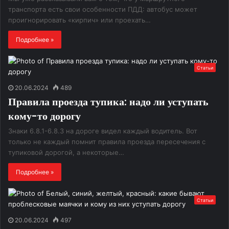
транспорта есть свои особенности ПДД: автобус может
проигнорировать «кирпич» или проехать…
Подробнее »
Статьи
20.06.2024
489
Правила проезда тупика: надо ли уступать
кому-то дорогу
Знаки 6.8.1-6.8.3 на дороге видел каждый водитель. Вот
только не каждый помнит правила проезда пересечения с
тупиковой дорогой, а некоторые…
Подробнее »
Статьи
20.06.2024
497