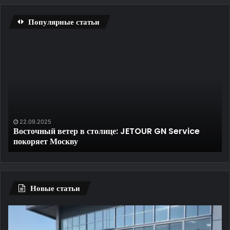
Популярные статьи
Восточный
Тр
ветер
на
в
ло
столице:
ст
JETOUR
—
GN
не
Service
пр
покоряет
ка
22.09.2025
:
Восточный ветер в столице: JETOUR GN Service
Москву
и
покоряет Москву
за
вы
ре
Новые статьи