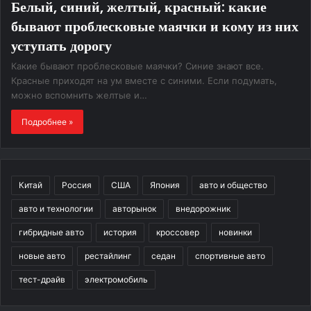
Белый, синий, желтый, красный: какие
бывают проблесковые маячки и кому из них
уступать дорогу
Какие бывают проблесковые маячки? Синие знают все.
Красные приходят на ум вместе с синими. Если подумать,
можно вспомнить желтые и…
Подробнее »
Китай
Россия
США
Япония
авто и общество
авто и технологии
авторынок
внедорожник
гибридные авто
история
кроссовер
новинки
новые авто
рестайлинг
седан
спортивные авто
тест-драйв
электромобиль