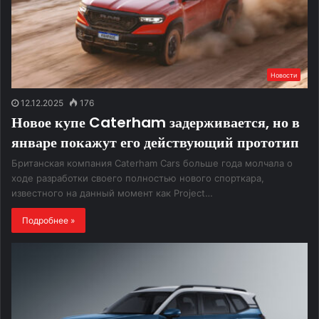
Новости
12.12.2025
176
Новое купе Caterham задерживается, но в
январе покажут его действующий прототип
Британская компания Caterham Cars больше года молчала о
ходе разработки своего полностью нового спорткара,
известного на данный момент как Project…
Подробнее »