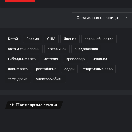
Следующая страница
Китай
Россия
США
Япония
авто и общество
авто и технологии
авторынок
внедорожник
гибридные авто
история
кроссовер
новинки
новые авто
рестайлинг
седан
спортивные авто
тест-драйв
электромобиль
Популярные статьи
Трещина
Уд
на
ди
лобовом
и