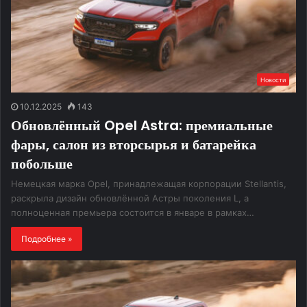
Новости
10.12.2025
143
Обновлённый Opel Astra: премиальные
фары, салон из вторсырья и батарейка
побольше
Немецкая марка Opel, принадлежащая корпорации Stellantis,
раскрыла дизайн обновлённой Астры поколения L, а
полноценная премьера состоится в январе в рамках…
Подробнее »