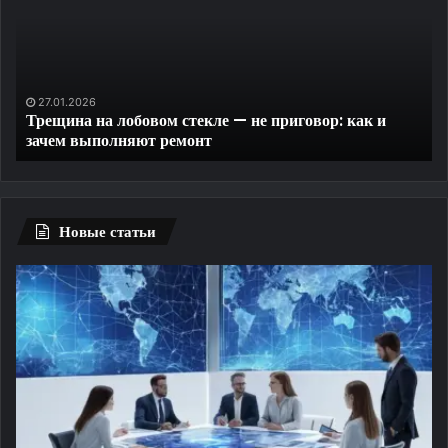
стекле
ко
—
до
не
на
приговор:
за
как
пр
27.01.2026
Трещина на лобовом стекле — не приговор: как и
и
те
зачем выполняют ремонт
зачем
выполняют
ремонт
Новые статьи