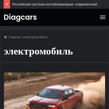
BAIC X55: городской кроссовер для повседневных поездок
Diagcars
М
Главная
/
электромобиль
электромобиль