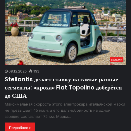
Новости
09.12.2025
193
Stellantis делает ставку на самые разные
сегменты: «кроха» Fiat Topolino доберётся
до США
Максимальная скорость этого электрокара итальянской марки
не превышает 45 км/ч, а его дальнобойность на одной
зарядке составляет 75 км. Марка…
Подробнее »