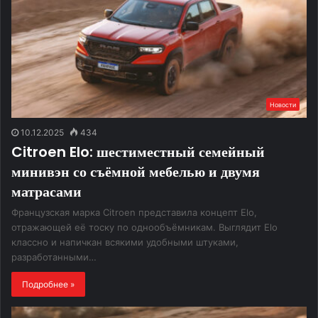
Новости
10.12.2025
434
Citroen Elo: шестиместный семейный
минивэн со съёмной мебелью и двумя
матрасами
Французская марка Citroen представила концепт Elo,
отражающей её тоску по однообъёмникам. Выглядит Elo
классно и напичкан всякими удобными штуками,
разработанными…
Подробнее »