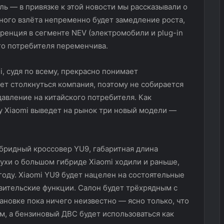
ь — в привязке к этой новости мы рассказывали о
ьного взлёта непременно будет замедление роста,
ренция в сегменте NEV (электромобили и plug-in
го потребителя переменчива.
i, судя по всему, прекрасно понимает
т столкнуться компания, поэтому не собирается
авление на китайского потребителя. Как
ду Xiaomi выведет на рынок три новый модели —
ибридный кроссовер YU9, габаритная длина
лухи о большом гибриде Xiaomi ходили и раньше,
 году. Xiaomi YU9 будет нацелен на состоятельные
вительские функции. Салон будет трёхрядным с
новке пока ничего неизвестно — ясно только, что
м, а бензиновый ДВС будет использоваться как