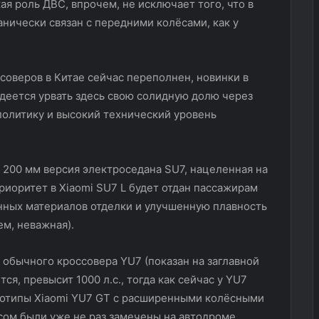
ая роль ДВС, впрочем, не исключает того, что в
ически связан с передними колёсами, как у
соверов в Китае сейчас переполнен, новинки в
адеется урвать здесь свою солидную долю через
политику и высокий технический уровень
 200 мм версия электроседана SU7, нацеленная на
иоритет в Xiaomi SU7 L будет отдан пассажирам
нных материалов отделки и улучшенную плавность
ем, неважная).
 обычного кроссовера YU7 (показан на заглавной
ся, превысит 1000 л.с., тогда как сейчас у YU7
тотипы Xiaomi YU7 GT с расширенными колёсными
сом были уже не раз замечены на автодроме