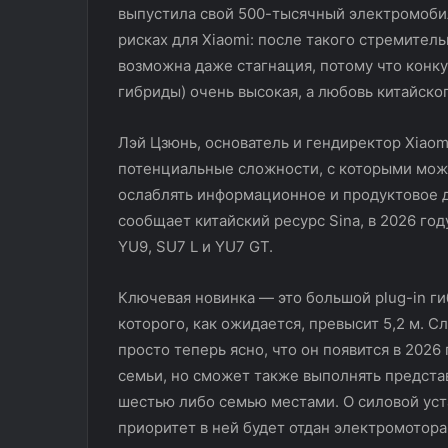
выпустила свой 500-тысячный электромобил
рисках для Xiaomi: после такого стремител
возможна даже стагнация, потому что конку
гибриды) очень высокая, а любовь китайско
Лэй Цзюнь, основатель и гендиректор Xiaom
потенциальные сложности, с которыми може
ослаблять информационное и продуктовое д
сообщает китайский ресурс Sina, в 2026 го
YU9, SU7 L и YU7 GT.
Ключевая новинка — это большой plug-in г
которого, как ожидается, превысит 5,2 м. С
просто теперь ясно, что он появится в 2026
семьи, но сможет также выполнять предста
шестью либо семью местами. О силовой уста
приоритет в ней будет отдан электромотора