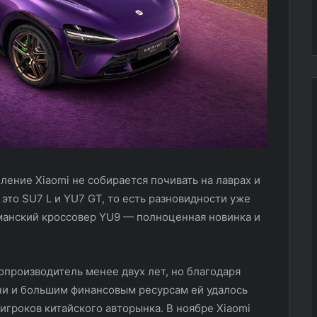
e: надежная
JETOUR GN Service покоряет
Москву
автомобиля
Москву
ение Xiaomi не собирается почивать на лаврах и
 это SU7 L и YU7 GT, то есть разновидности уже
манский кроссовер YU9 — полноценная новинка и
топроизводитель менее двух лет, но благодаря
ни и большим финансовым ресурсам ей удалось
игроков китайского авторынка. В ноябре Xiaomi