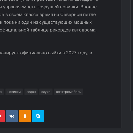
я управляемость грядущей новинки. Вполне
ое в своём классе время на Северной петле
ак пока ни один из существующих мощных
 официальной таблице рекордов автодрома,
ланирует официально выйти в 2027 году, в
р
новинки
седан
слухи
электромобиль
edIn
Pinterest
Вконтакте
Одноклассники
Skype