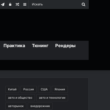
Искать
m
дноклассники
Telegram
Войти
Случайная
Sidebar
статья
Практика
Тюнинг
Рендеры
Китай
Россия
США
Япония
авто и общество
авто и технологии
авторынок
внедорожник