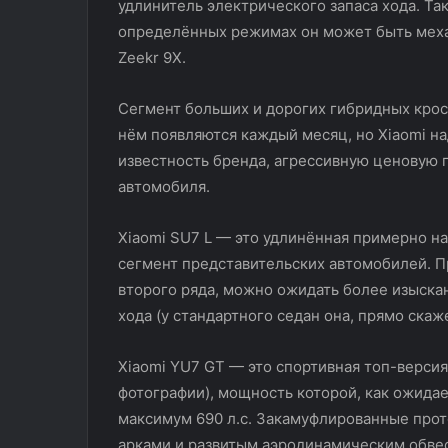
удлинитель электрического запаса хода. Так
определённых режимах он может быть механ
Zeekr 9X.
Сегмент больших и дорогих гибридных крос
нём появляются каждый месяц, но Xiaomi н
известность бренда, агрессивную ценовую 
автомобиля.
Xiaomi SU7 L — это удлинённая примерно на
сегмент представительских автомобилей. Пр
второго ряда, можно ожидать более изыска
хода (у стандартного седан она, прямо скаж
Xiaomi YU7 GT — это спортивная топ-версия
фотографии), мощность которой, как ожидает
максимум 690 л.с. Закамуфлированные про
арками и развитым аэродинамическим обве