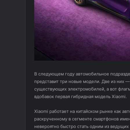
Альтернатива хитовому Monjaro?
Hexis BodyFenc
автомобиля
Тест-драйв Geely Okavango
защита кузова 
В следующем году автомобильное подраздел
представит три новые модели. Две из них —
существующих электромобилей, а вот флаг
вдобавок первая гибридная модель Xiaomi.
Xiaomi работает на китайском рынке как ав
раскрученному в сегменте смартфонов име
невероятно быстро стать одним из ведущих 