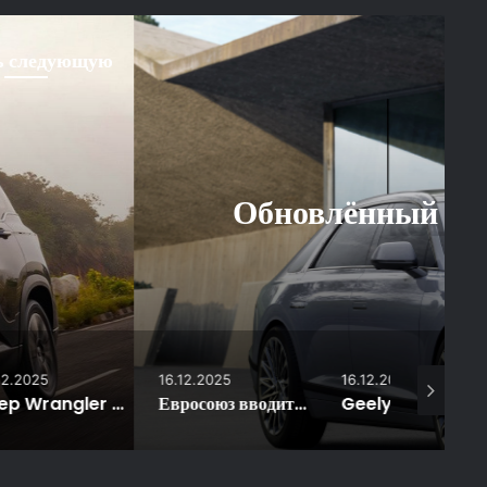
ь следующую
Новости
6.12.2025
dai Grandeur: первые
ражения
16.12.2025
16.12.2025
13.12.2025
лучил новую спецверсию с олдскульным дизайном
Евросоюз вводит норматив по использованию переработанного пластика в автомобилях
Geely Monjaro с обновлённым салоном и адаптивной подвеской в России: объявлена цена