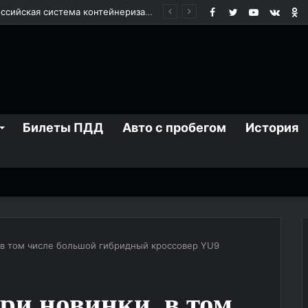
Facebook
Twitter
YouTube
vk.co
О
BAIC X55: городской кроссовер для повседневных поездок
Билеты ПДД
Авто с пробегом
История
, в том числе большой гибридный кроссовер YU9
ри новинки, в том