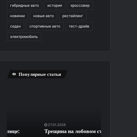
гибридные авто
история
кроссовер
новинки
новые авто
рестайлинг
седан
спортивные авто
тест-драйв
электромобиль
Популярные статьи
Трещина
Удаленная
на
диспетчеризация
лобовом
и
стекле
контроль
—
доступа
не
на
27.01.2026
26.06.2026
приговор:
закрытую
Трещина на лобовом стекле — не
Удаленная ди
как
придомовую