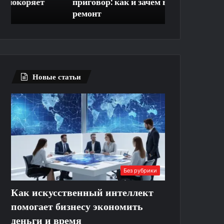
приговор: как и зачем выполняют
контроль до
и
территорию
ремонт
придомовую 
зачем
выполняют
ремонт
Новые статьи
Без рубрики
Как искусственный интеллект
помогает бизнесу экономить
деньги и время