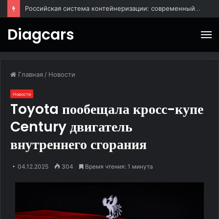
BAIC X55: городской кроссовер для повседневных поездок
Diagcars
М
Главная
/
Новости
Новости
Toyota пообещала кросс-купе
Century двигатель
внутреннего сгорания
04.12.2025
304
Время чтения: 1 минута