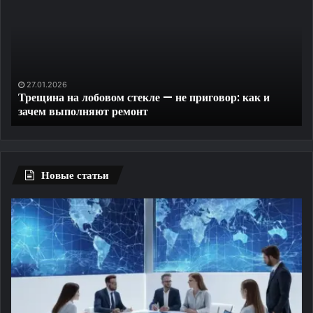
и
контроль
доступа
на
закрытую
придомовую
6
26.06.2026
на лобовом стекле — не приговор: как и
Удаленная ди
территорию
ыполняют ремонт
закрытую пр
Новые статьи