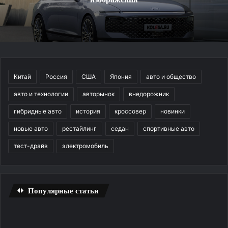
Китай
Россия
США
Япония
авто и общество
авто и технологии
авторынок
внедорожник
гибридные авто
история
кроссовер
новинки
новые авто
рестайлинг
седан
спортивные авто
тест-драйв
электромобиль
Популярные статьи
Удаленная
диспетчеризаци