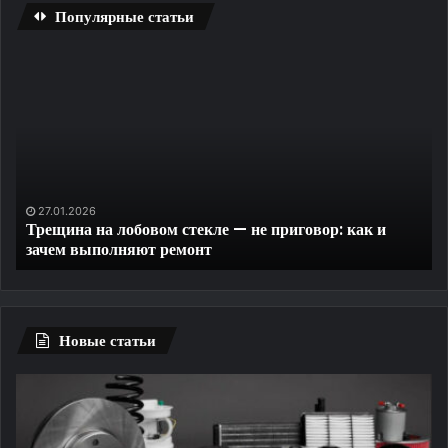
Популярные статьи
Трещина
Бы
на
ск
лобовом
La
стекле
Da
—
R
не
на
приговор:
ПК
как
бе
27.01.2026
Трещина на лобовом стекле — не приговор: как и
и
ре
зачем выполняют ремонт
зачем
и
выполняют
бе
ремонт
ли
ог
Новые статьи