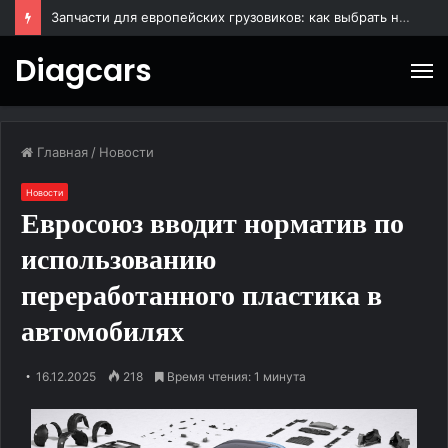
Запчасти для европейских грузовиков: как выбрать надежные комплектующие для долгой работы техники
Diagcars
М
Главная
/
Новости
Новости
Евросоюз вводит норматив по
использованию
переработанного пластика в
автомобилях
16.12.2025
218
Время чтения: 1 минута