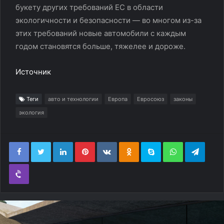
букету других требований ЕС в области
экологичности и безопасности — во многом из-за
этих требований новые автомобили с каждым
годом становятся больше, тяжелее и дороже.
Источник
Теги
авто и технологии
Европа
Евросоюз
законы
экология
LinkedIn
Pinterest
Вконтакте
Одноклассники
Skype
WhatsApp
Teleg
Viber