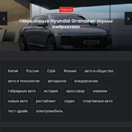
Новости
Обновлённый Hyundai Grandeur: первые
изображения
Китай
Россия
США
Япония
авто и общество
авто и технологии
авторынок
внедорожник
гибридные авто
история
кроссовер
новинки
новые авто
рестайлинг
седан
спортивные авто
тест-драйв
электромобиль