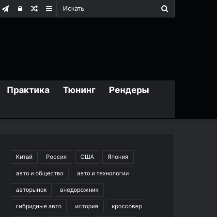
Искать
m
дноклассники
Telegram
Войти
Случайная
Sidebar
статья
Практика
Тюнинг
Рендеры
Китай
Россия
США
Япония
авто и общество
авто и технологии
авторынок
внедорожник
гибридные авто
история
кроссовер