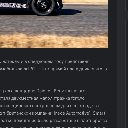
к истокам и в следующем году представит
мобиль smart #2 — это прямой наследник снятого
цкого концерна Daimler-Benz (ныне это
стала двухместная малолитражка fortwo,
 на специально построенном для неё заводе во
т британской компании Ineos Automotive). Smart
третье поколение было разработано в партнёрстве
пускались только электрические версии, последние