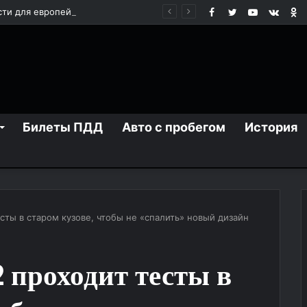
Facebook
Twitter
YouTube
vk.co
О
Запчасти для европейских грузовиков: как выбрать надежные комплектующие для долгой работы техники
Билеты ПДД
Авто с пробегом
История
сты в старом кузове, чтобы не «спалить» новый дизайн
проходит тесты в