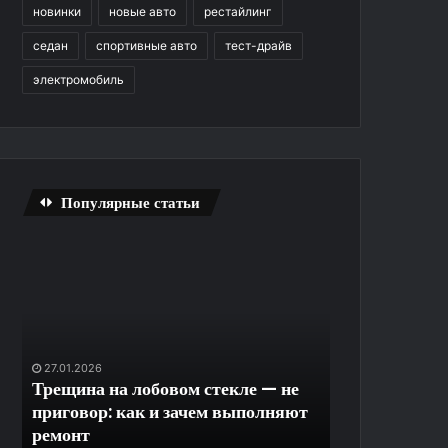
новинки
новые авто
рестайлинг
седан
спортивные авто
тест-драйв
электромобиль
Популярные статьи
Трещина
Быстрое
на
скачивание
лобовом
Last
стекле
Day
—
RPG
не
на
27.01.2026
30.12.2025
приговор:
ПК
Трещина на лобовом стекле — не
Быстрое ска
как
без
приговор: как и зачем выполняют
RPG на ПК бе
и
регистрации
ремонт
лишних огра
зачем
и