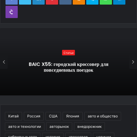
Viber
Статьи
BAIC X55: городской кроссовер для
повседневных поездок
Китай
Россия
США
Япония
авто и общество
авто и технологии
авторынок
внедорожник
гибридные авто
история
кроссовер
новинки