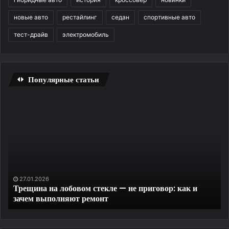
новые авто
рестайлинг
седан
спортивные авто
тест-драйв
электромобиль
Популярные статьи
Трещина
Уд
на
ди
лобовом
и
стекле
ко
—
до
не
на
приговор:
за
как
пр
27.01.2026
Трещина на лобовом стекле — не приговор: как и
и
те
зачем выполняют ремонт
зачем
выполняют
ремонт