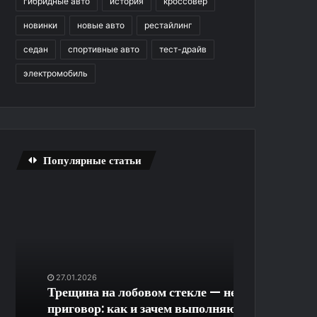
гибридные авто
история
кроссовер
новинки
новые авто
рестайлинг
седан
спортивные авто
тест-драйв
электромобиль
Популярные статьи
Трещина
Быстрое
на
скачивание
лобовом
Last
стекле
Day
—
RPG
не
на
27.01.2026
30.12.2025
приговор:
ПК
Трещина на лобовом стекле — не
Быстрое ска
как
без
приговор: как и зачем выполняют
RPG на ПК бе
и
регистрации