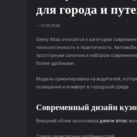
для города и пут
27.05.2026
Geely Atlas относится к категории совреме
технологичность и практичность. Автомоби
просторным салоном и набором современны
более удобными.
Модель ориентирована на водителей, котор
Альтернатива
Защитная
оснащения и комфорт в городской среде.
хитовому
полиуретановая
Monjaro?
пленка
Тест-
Hexis
Современный дизайн кузо
драйв
BodyFence:
Geely
надежная
Внешний облик кроссовера
джили атлас
вып
13.11.2025
Okavango
защита
Защитная полиу
20.06.2024
кузова
Альтернатива хитовому Monjaro?
Hexis BodyFenc
автомобиля
Среди характерных особенностей: