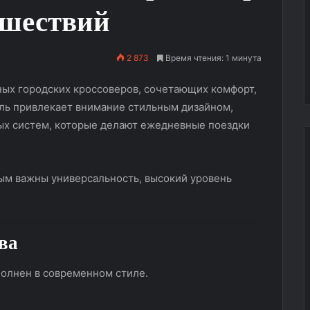
ешествий
2 873
Время чтения: 1 минута
нных городских кроссоверов, сочетающих комфорт,
ль привлекает внимание стильным дизайном,
х систем, которые делают ежедневные поездки
ым важны универсальность, высокий уровень
Восточный
ветер
в
столице:
ва
JETOUR
GN
олнен в современном стиле.
22.09.2025
Service
ретановая пленка
Восточный ветер в столице:
покоряет
e: надежная
JETOUR GN Service покоряет
Москву