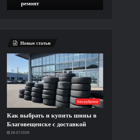
ремонт
лишних огра
зачем
и
выполняют
без
ремонт
лишних
ограничений
Новые статьи
Без рубрики
Как выбрать и купить шины в
Благовещенске с доставкой
28.07.2026