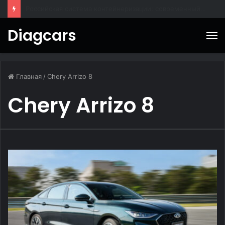
BAIC X55: городской кроссовер для повседневных поездок
Diagcars
М
Главная
/
Chery Arrizo 8
Chery Arrizo 8