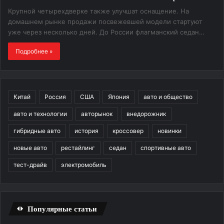
Крупной четырехдверке также улучшат оснащение. На
домашнем рынке продажи посвежевшей модели стартуют
уже через несколько дней. До России флагманский седан…
Подробнее »
Китай
Россия
США
Япония
авто и общество
авто и технологии
авторынок
внедорожник
гибридные авто
история
кроссовер
новинки
новые авто
рестайлинг
седан
спортивные авто
тест-драйв
электромобиль
Популярные статьи