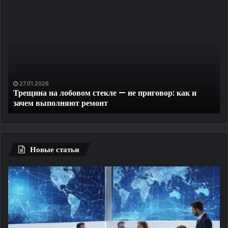
Трещина
Уд
на
ди
лобовом
и
стекле
ко
—
до
не
на
приговор:
за
как
пр
27.01.2026
Трещина на лобовом стекле — не приговор: как и
и
те
зачем выполняют ремонт
зачем
выполняют
ремонт
Новые статьи