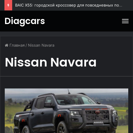
BAIC X55: городской кроссовер для повседневных поездок
Diagcars
М
Главная
/
Nissan Navara
Nissan Navara