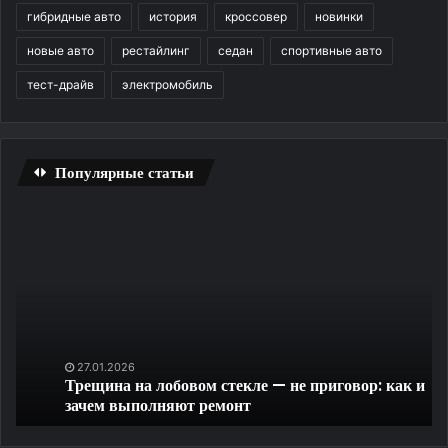
гибридные авто
история
кроссовер
новинки
новые авто
рестайлинг
седан
спортивные авто
тест-драйв
электромобиль
Популярные статьи
Трещина
Бы
на
ск
лобовом
La
стекле
Da
—
R
не
на
приговор:
ПК
как
бе
27.01.2026
Трещина на лобовом стекле — не приговор: как и
и
ре
зачем выполняют ремонт
зачем
и
выполняют
бе
ремонт
ли