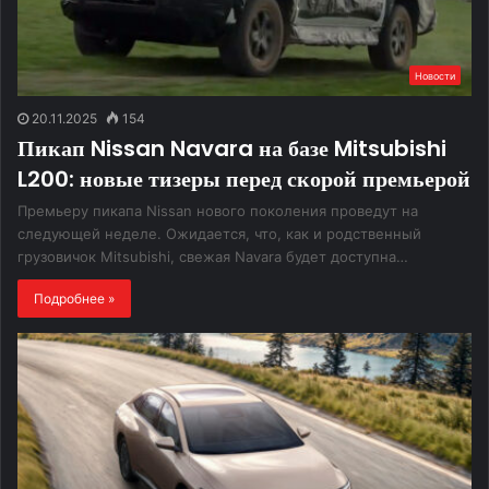
Новости
20.11.2025
154
Пикап Nissan Navara на базе Mitsubishi
L200: новые тизеры перед скорой премьерой
Премьеру пикапа Nissan нового поколения проведут на
следующей неделе. Ожидается, что, как и родственный
грузовичок Mitsubishi, свежая Navara будет доступна…
Подробнее »