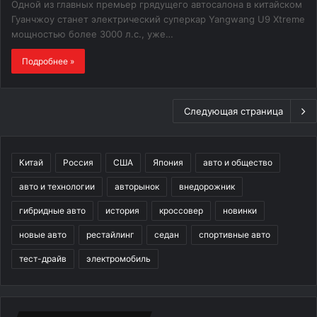
Одной из главных премьер грядущего автосалона в китайском
Гуанчжоу станет электрический суперкар Yangwang U9 Xtreme
мощностью более 3000 л.с., уже…
Подробнее »
Следующая страница
Китай
Россия
США
Япония
авто и общество
авто и технологии
авторынок
внедорожник
гибридные авто
история
кроссовер
новинки
новые авто
рестайлинг
седан
спортивные авто
тест-драйв
электромобиль