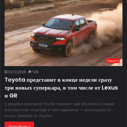
Новости
02.12.2025
138
Toyota представит в конце недели сразу
три новых суперкара, в том числе от Lexus
и GR
5 декабря компания Toyota покажет нам абсолютно новый
флагманский спорткар в трёх вариантах — роскошном от
Lexus, базовом от Toyota…
Подробнее »