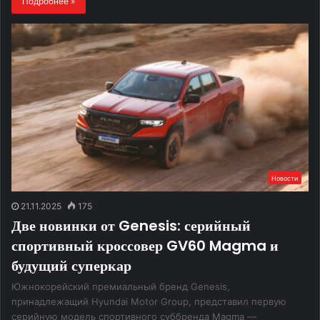
Подробнее »
Новости
21.11.2025
175
Две новинки от Genesis: серийный
спортивный кроссовер GV60 Magma и
будущий суперкар
Южнокорейский премиальный бренд Genesis,
принадлежащий Hyundai Motor Group, представил первую
серийную модель спортивного суббренда Magma —