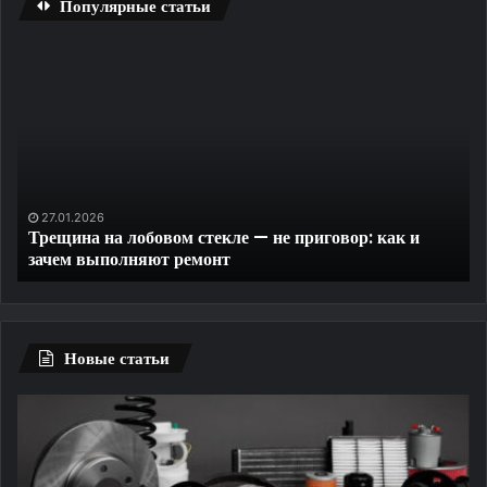
Популярные статьи
Трещина
Бы
на
ск
лобовом
La
стекле
Da
—
R
не
на
приговор:
ПК
как
бе
27.01.2026
Трещина на лобовом стекле — не приговор: как и
и
ре
зачем выполняют ремонт
зачем
и
выполняют
бе
ремонт
ли
ог
Новые статьи