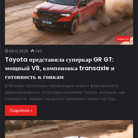
Новости
06.12.2025
140
Toyota представила суперкар GR GT:
мощный V8, компоновка transaxle и
готовность к гонкам
В Японии состоялась презентация нового флагманского
заднеприводного спорткара компании Toyota, который, как
ожидается, выйдет на рынок примерно через год под…
Подробнее »