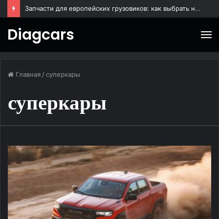
Масляный насос для грузового автомобиля: назначение, особенности выбора и эксплуатации
Diagcars
М
Главная
/
суперкары
суперкары