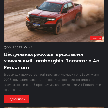
Новости
06.12.2025
141
Пёстренькая роскошь: представлен
уникальный Lamborghini Temerario Ad
Personam
В рамках художественной выставки-ярмарки Art Basel Miami
2025 компания Lamborghini решила продемонстрировать
возможности своей программы кастомизации Ad Personam и
привезла…
Подробнее »