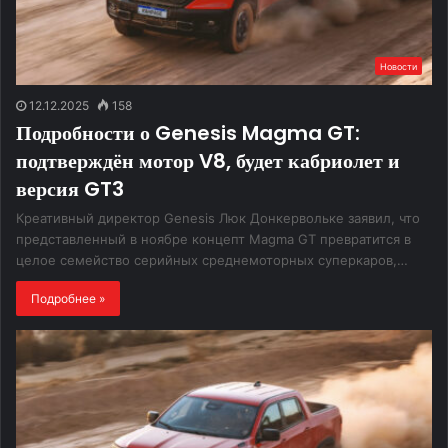
Новости
12.12.2025
158
Подробности о Genesis Magma GT:
подтверждён мотор V8, будет кабриолет и
версия GT3
Креативный директор Genesis Люк Донкервольке заявил, что
представленный в ноябре концепт Magma GT превратится в
целое семейство серийных среднемоторных суперкаров,…
Подробнее »