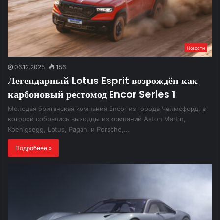
Новости
06.12.2025
156
Легендарный Lotus Esprit возрождён как
карбоновый рестомод Encor Series 1
Молодая британская компания Encor из города Челмсфорд, в
которой собрались выходцы из компаний Aston Martin,
Koenigsegg, Lotus, Pagani и Porsche,…
Подробнее »