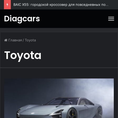
BAIC X55: городской кроссовер для повседневных поездок
Diagcars
М
Главная
/
Toyota
Toyota