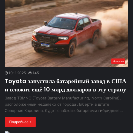
Новости
19.11.2025
145
Toyota запустила батарейный завод в США
и вложит ещё 10 млрд долларов в эту страну
Завод TBMNC (Toyota Battery Manufacturing, North Carolina),
расположенный недалеко от города Либерти в штате
Северная Каролина, будет снабжать батареями гибридные…
Подробнее »