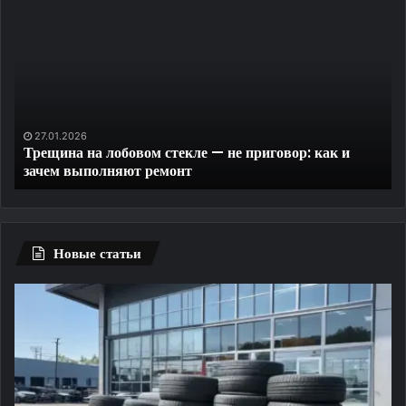
на
ск
лобовом
La
стекле
Da
—
R
не
на
приговор:
ПК
как
бе
27.01.2026
Трещина на лобовом стекле — не приговор: как и
и
ре
зачем выполняют ремонт
зачем
и
выполняют
бе
ремонт
ли
ог
Новые статьи