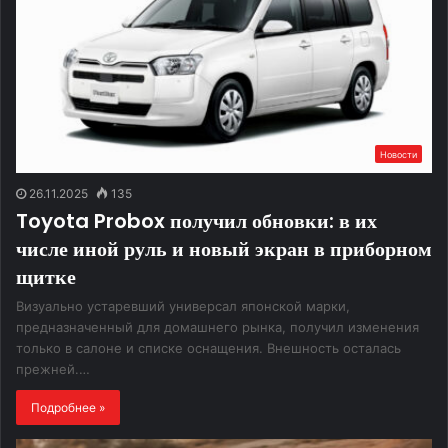
Новости
26.11.2025
135
Toyota Probox получил обновки: в их
числе иной руль и новый экран в приборном
щитке
Визуально устаревший универсал японской марки,
предназначенный для домашнего рынка, получил изменения
только в салоне и списке оснащения. Внешность осталась
прежней.…
Подробнее »