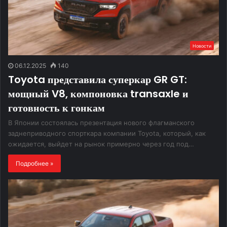
Новости
06.12.2025
140
Toyota представила суперкар GR GT:
мощный V8, компоновка transaxle и
готовность к гонкам
В Японии состоялась презентация нового флагманского
заднеприводного спорткара компании Toyota, который, как
ожидается, выйдет на рынок примерно через год под…
Подробнее »