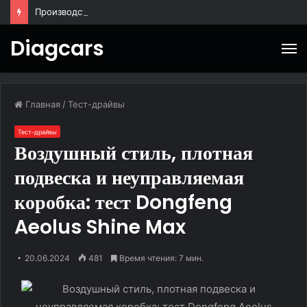
Производство закладных деталей в Москве: сроки, технология и преимущества местного изготовления
Diagcars
М
Главная
/
Тест-драйвы
Тест-драйвы
Воздушный стиль, плотная
подвеска и неуправляемая
коробка: тест Dongfeng
Aeolus Shine Max
20.06.2024
481
Время чтения: 7 мин.