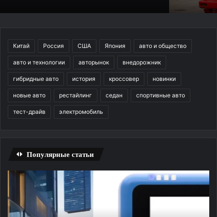
Китай
Россия
США
Япония
авто и общество
авто и технологии
авторынок
внедорожник
гибридные авто
история
кроссовер
новинки
новые авто
рестайлинг
седан
спортивные авто
тест-драйв
электромобиль
Популярные статьи
Отзыв
Об
о
в
компании
в
Мир
ав
АйТи
эт