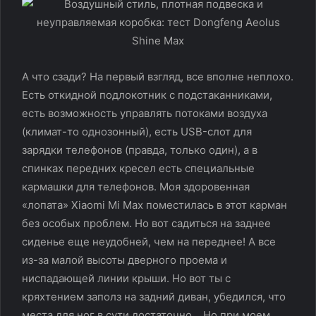
А что сзади? На первый взгляд, все вполне неплохо.
Есть откидной подлокотник с подстаканниками,
есть возможность управлять потоками воздуха
(климат-то однозонный), есть USB-слот для
зарядки телефонов (правда, только один), а в
спинках передних кресел есть специальные
кармашки для телефонов. Моя здоровенная
«лопата» Xiaomi Mi Max поместилась в этот карман
без особых проблем. Но вот садиться на заднее
сиденье еще неудобней, чем на переднее! А все
из-за малой высоты дверного проема и
ниспадающей линии крыши. Но вот ты с
кряхтением заполз на задний диван, убедился, что
места для ног в сути достаточно… Но при моем