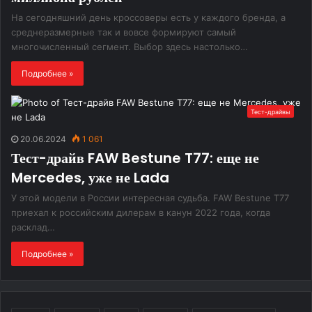
На сегодняшний день кроссоверы есть у каждого бренда, а
среднеразмерные так и вовсе формируют самый
многочисленный сегмент. Выбор здесь настолько…
Подробнее »
Тест-драйвы
20.06.2024
1 061
Тест-драйв FAW Bestune T77: еще не
Mercedes, уже не Lada
У этой модели в России интересная судьба. FAW Bestune T77
приехал к российским дилерам в канун 2022 года, когда
расклад…
Подробнее »