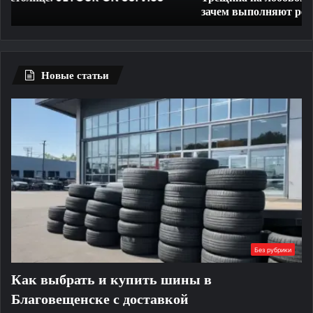
зачем выполняют ремонт
зачем
и
выполняют
бе
ремонт
ли
ог
Новые статьи
Без рубрики
Как выбрать и купить шины в
Благовещенске с доставкой