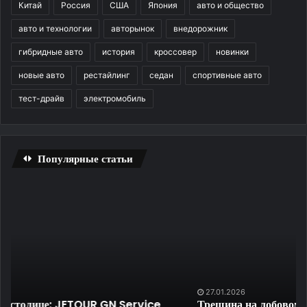
Китай
Россия
США
Япония
авто и общество
авто и технологии
авторынок
внедорожник
гибридные авто
история
кроссовер
новинки
новые авто
рестайлинг
седан
спортивные авто
тест-драйв
электромобиль
Популярные статьи
Трещина
Бы
на
ск
лобовом
La
стекле
Da
—
R
не
на
приговор:
ПК
как
бе
27.01.2026
Трещина на лобовом стекле — не приговор: как и
и
ре