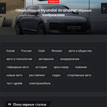
Новости
Обновлённый Hyundai Grandeur: первые
изображения
Китай
Россия
США
Япония
авто и общество
авто и технологии
авторынок
внедорожник
гибридные авто
история
кроссовер
новинки
новые авто
рестайлинг
седан
спортивные авто
тест-драйв
электромобиль
Популярные статьи