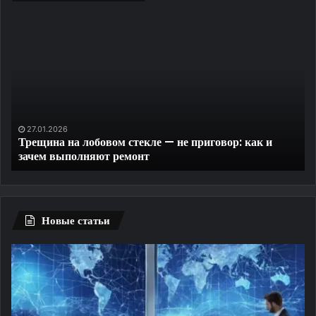
Удаленная
диспетчеризаци
и
контроль
доступа
на
закрытую
придомовую
6
26.06.2026
на лобовом стекле — не приговор: как и
Удаленная ди
территорию
ыполняют ремонт
закрытую пр
Новые статьи