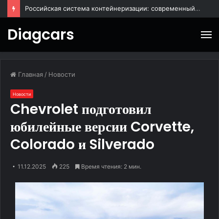
BAIC X55: городской кроссовер для повседневных поездок
Diagcars
М
Главная
/
Новости
Новости
Chevrolet подготовил
юбилейные версии Corvette,
Colorado и Silverado
11.12.2025
225
Время чтения: 2 мин.