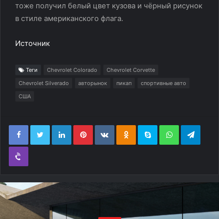
тоже получил белый цвет кузова и чёрный рисунок
в стиле американского флага.
Источник
Теги
Chevrolet Colorado
Chevrolet Corvette
Chevrolet Silverado
авторынок
пикап
спортивные авто
США
LinkedIn
Pinterest
Вконтакте
Одноклассники
Skype
WhatsApp
Teleg
Viber