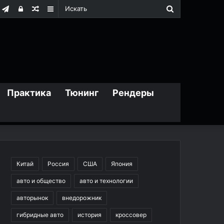
Искать
m
дноклассники
Telegram
Войти
Случайная
Sidebar
статья
Практика
Тюнинг
Рендеры
Китай
Россия
США
Япония
авто и общество
авто и технологии
авторынок
внедорожник
гибридные авто
история
кроссовер