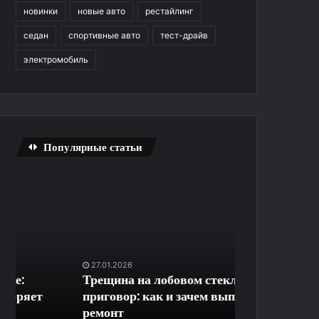
новинки
новые авто
рестайлинг
седан
спортивные авто
тест-драйв
электромобиль
Популярные статьи
Трещина
Удаленная
на
диспетчеризация
лобовом
и
стекле
контроль
—
доступа
не
на
27.01.2026
26.06.2026
приговор:
закрытую
Трещина на лобовом стекле — не
Удаленная ди
как
придомовую
приговор: как и зачем выполняют
контроль до
и
территорию
ремонт
придомовую 
зачем