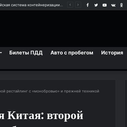
Facebook
Twitter
YouTube
vk.co
О
BAIC X55: городской кроссовер для повседневных поездок
Билеты ПДД
Авто с пробегом
История
торой рестайлинг с «монобровью» и прежней техникой
я Китая: второй