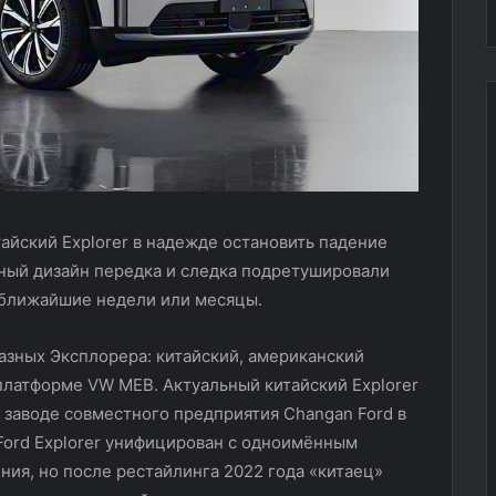
айский Explorer в надежде остановить падение
ный дизайн передка и следка подретушировали
 ближайшие недели или месяцы.
азных Эксплорера: китайский, американский
платформе VW MEB. Актуальный китайский Explorer
а заводе совместного предприятия Changan Ford в
 Ford Explorer унифицирован с одноимённым
ия, но после рестайлинга 2022 года «китаец»