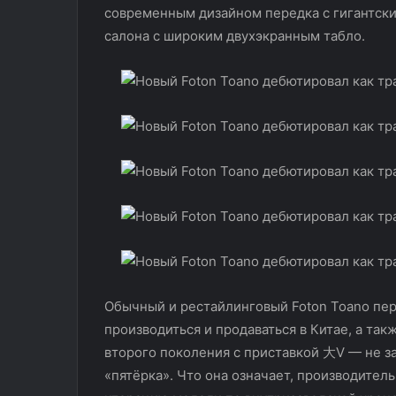
современным дизайном передка с гигантск
салона с широким двухэкранным табло.
Обычный и рестайлинговый Foton Toano пе
производиться и продаваться в Китае, а так
второго поколения с приставкой 大V — не з
«пятёрка». Что она означает, производител