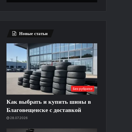
выполняют
без
ремонт
лишних
ограничений
Новые статьи
Без рубрики
Как выбрать и купить шины в
Благовещенске с доставкой
28.07.2026