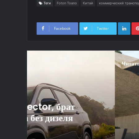
Теги
Foton Toano
Китай
коммерческий транспо
Link
Facebook
Twitter
Читат
1
Обновлённый Hyun
изоб