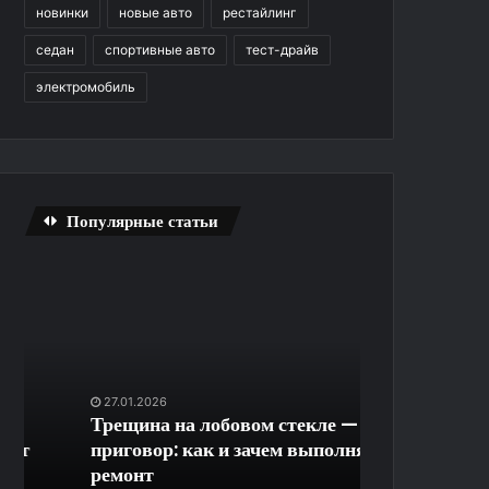
новинки
новые авто
рестайлинг
седан
спортивные авто
тест-драйв
электромобиль
Популярные статьи
Трещина
Быстрое
на
скачивание
лобовом
Last
стекле
Day
—
RPG
не
на
27.01.2026
30.12.2025
приговор:
ПК
Трещина на лобовом стекле — не
Быстрое ска
как
без
приговор: как и зачем выполняют
RPG на ПК бе
и
регистрации
ремонт
лишних огра
зачем
и