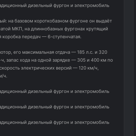
вый: на базовом короткобазном фургоне он выдаёт
нчатой МКП, на длиннобазных фургонах крутящий
я коробка передач — 6-ступенчатая.
тор, его максимальная отдача — 185 л.с. и 320
·ч, запас хода на одной зарядке — 305 и 400 км по
скорость электрических версий — 120 км/ч,
/ч.