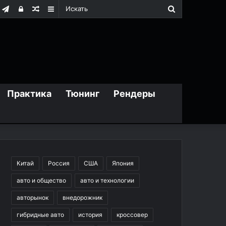
Искать
m
дноклассники
Telegram
Войти
Случайная
Sidebar
статья
Практика
Тюнинг
Рендеры
Китай
Россия
США
Япония
авто и общество
авто и технологии
авторынок
внедорожник
гибридные авто
история
кроссовер