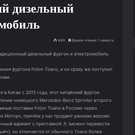
ый дизельный
омобиль
449
Время чтения: 1 минута
ения фургона Foton Toano, и он сразу же поступил
Восточный
енам.
ветер
в
 в Китае с 2015 года, этот китайский фургон
столице:
JETOUR
ение немецкого Mercedes-Benz Sprinter второго
GN
мные поставки Foton Toano в Россию через
22.09.2025
Service
н Мотор», причём у нас продают раннюю версию
ретановая пленка
Восточный ветер в столице:
покоряет
e: надежная
JETOUR GN Service покоряет
лённый вариант с приставкой 大 (можно перевести
Москву
автомобиля
Москву
ный»), он отличается от обычного Toano более