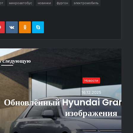
рт
микроавтобус
новинки
фургон
электромобиль
edIn
Pinterest
Вконтакте
Одноклассники
Skype
ь следующую
Новости
6.12.2025
dai Grandeur: первые
ражения