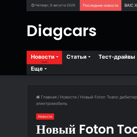
Четверг, 6 августа 2026
Последние новости
Diagcars
Новости
Статьи
Тест-драйвы
Еще
Главная
/
Новости
/
Новый Foton Toano дебютир
электромобиль
Новости
Новый Foton To