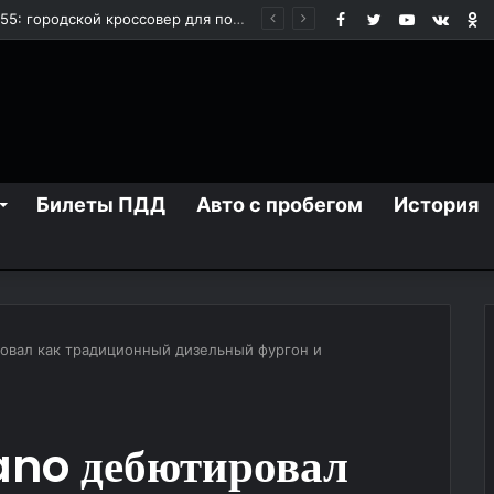
Facebook
Twitter
YouTube
vk.co
О
Запчасти для европейских грузовиков: как выбрать надежные комплектующие для долгой работы техники
Билеты ПДД
Авто с пробегом
История
овал как традиционный дизельный фургон и
ano дебютировал