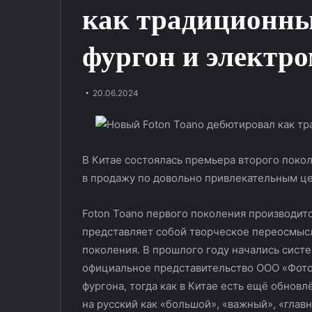
как традиционн
фургон и электр
20.06.2024
В Китае состоялась премьера второго покол
Альтернатива
Защитная
в продажу по довольно привлекательным ц
хитовому
полиуретановая
Monjaro?
пленка
Foton Toano первого поколения производится
Тест-
Hexis
драйв
BodyFence:
представляет собой творческое переосмысл
Geely
надежная
поколения. В прошлого году начались систе
13.11.2025
Okavango
защита
официальное представительство ООО «Фото
Защитная полиу
20.06.2024
кузова
Альтернатива хитовому Monjaro?
Hexis BodyFenc
фургона, тогда как в Китае есть ещё обнов
автомобиля
Тест-драйв Geely Okavango
защита кузова 
на русский как «большой», «важный», «глав