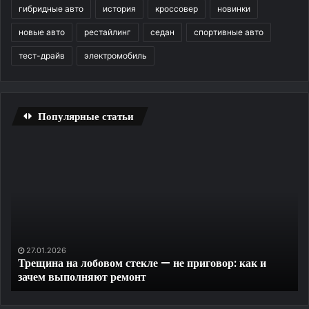
гибридные авто
история
кроссовер
новинки
новые авто
рестайлинг
седан
спортивные авто
тест-драйв
электромобиль
Популярные статьи
Трещина
Уд
на
ди
лобовом
и
стекле
ко
—
до
не
на
приговор:
за
как
пр
27.01.2026
Трещина на лобовом стекле — не приговор: как и
и
те
зачем выполняют ремонт
зачем
выполняют
ремонт