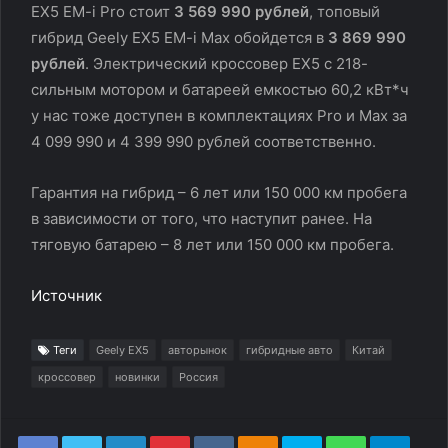
EX5 EM-i Pro стоит
3 569 990 рублей
, топовый
гибрид Geely EX5 EM-i Max обойдется в
3 869 990
рублей
. Электрический кроссовер EX5 с 218-
сильным мотором и батареей емкостью 60,2 кВт*ч
у нас тоже доступен в комплектациях Pro и Max за
4 099 990 и 4 399 990 рублей соответственно.
Гарантия на гибрид – 6 лет или 150 000 км пробега
в зависимости от того, что наступит ранее. На
тяговую батарею – 8 лет или 150 000 км пробега.
Источник
Теги
Geely EX5
авторынок
гибридные авто
Китай
кроссовер
новинки
Россия
LinkedIn
Pinterest
Вконтакте
Одноклассники
Skype
WhatsApp
Teleg