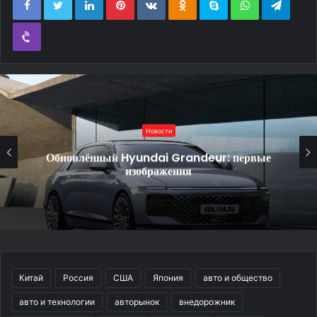
Viber
Новости
Обновлённый Hyundai Grandeur: первые
изображения
Китай
Россия
США
Япония
авто и общество
авто и технологии
авторынок
внедорожник