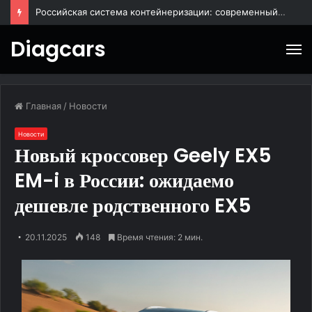
BAIC X55: городской кроссовер для повседневных поездок
Diagcars
М
Главная
/
Новости
Новости
Новый кроссовер Geely EX5
EM-i в России: ожидаемо
дешевле родственного EX5
20.11.2025
148
Время чтения: 2 мин.