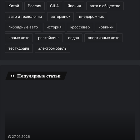
Китай
Россия
США
Япония
авто и общество
авто и технологии
авторынок
внедорожник
гибридные авто
история
кроссовер
новинки
новые авто
рестайлинг
седан
спортивные авто
тест-драйв
электромобиль
Популярные статьи
Трещина
Уд
на
ди
лобовом
и
стекле
ко
—
до
не
на
приговор:
за
как
пр
27.01.2026