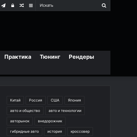
Искать
m
дноклассники
Telegram
Войти
Случайная
Sidebar
статья
Практика
Тюнинг
Рендеры
Китай
Россия
США
Япония
авто и общество
авто и технологии
авторынок
внедорожник
гибридные авто
история
кроссовер