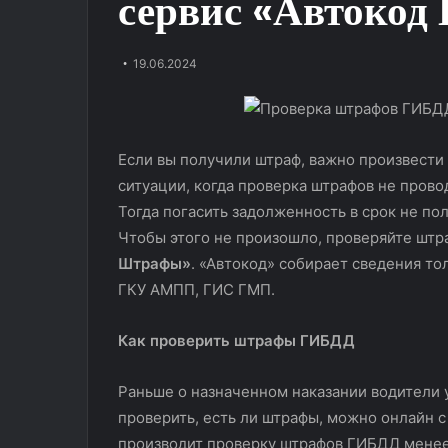
сервис «Автоко
19.06.2024
Если вы получили штраф, важно произвести 
ситуации, когда проверка штрафов не провод
Тогда погасить задолженность в срок не пол
Чтобы этого не произошло, проверяйте шт
Альтернатива
Защитная
Штрафы»
. «Автокод» собирает сведения т
хитовому
полиуретановая
ГКУ АМПП, ГИС ГМП.
Monjaro?
пленка
Тест-
Hexis
драйв
BodyFence:
Как проверить штрафы ГИБДД
Geely
надежная
13.11.2025
Okavango
защита
Защитная полиу
Раньше о назначенном наказании водители у
20.06.2024
кузова
Альтернатива хитовому Monjaro?
Hexis BodyFenc
проверить, есть ли штрафы, можно онлайн 
автомобиля
Тест-драйв Geely Okavango
защита кузова 
производит проверку штрафов ГИБДД менее