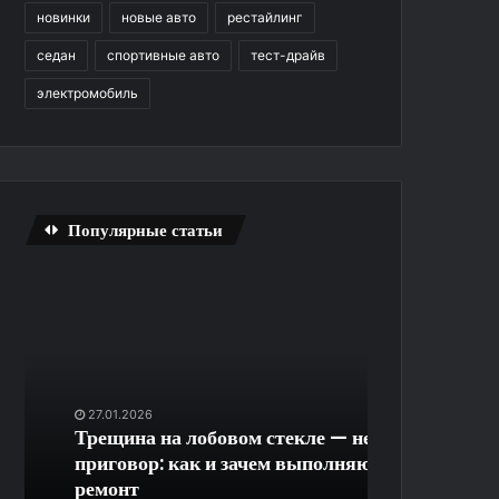
новинки
новые авто
рестайлинг
седан
спортивные авто
тест-драйв
электромобиль
Популярные статьи
Трещина
Удаленная
на
диспетчеризация
лобовом
и
стекле
контроль
—
доступа
не
на
27.01.2026
26.06.2026
приговор:
закрытую
Трещина на лобовом стекле — не
Удаленная ди
как
придомовую
приговор: как и зачем выполняют
контроль до
и
территорию
ремонт
придомовую 
зачем