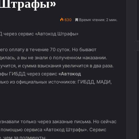
д Штрафы»
630
Время чтения: 2 мин.
его оплату в течение 70 суток. Но бывают
илась, а вы не знали о полученном наказании.
учится, и сумма взыскания увеличится в два раза.
рафы ГИБДД через сервис
«Автокод
Восточный
олько из официальных источников: ГИБДД, МАДИ,
ветер
в
столице:
JETOUR
GN
22.09.2025
Service
ретановая пленка
Восточный ветер в столице:
знавали только через заказные письма. Но сейчас
покоряет
e: надежная
JETOUR GN Service покоряет
с помощью сервиса «Автокод Штрафы». Сервис
Москву
автомобиля
Москву
, чем за полминуты.