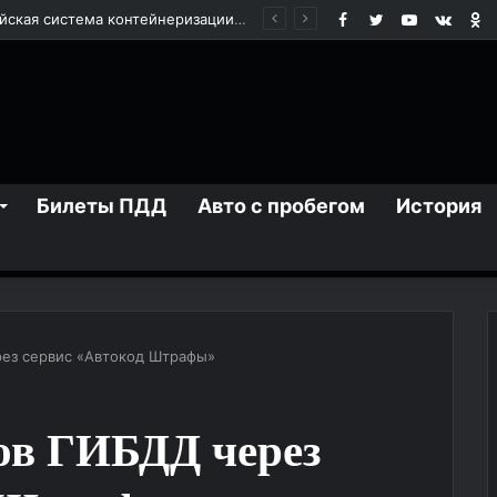
Facebook
Twitter
YouTube
vk.co
О
BAIC X55: городской кроссовер для повседневных поездок
Билеты ПДД
Авто с пробегом
История
ез сервис «Автокод Штрафы»
ов ГИБДД через